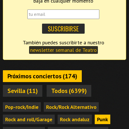
baja en cualquier momento
También puedes suscribirte a nuestro
newsletter semanal de Teatro
Próximos conciertos (174)
Sevilla (11)
Todos (6399)
Pop-rock/Indie
Rock/Rock Alternativo
Rock and roll/Garage
Rock andaluz
Punk