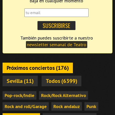
baja en cualquier momento
También puedes suscribirte a nuestro
newsletter semanal de Teatro
Próximos conciertos (176)
Sevilla (11)
Todos (6399)
Pop-rock/Indie
Rock/Rock Alternativo
Rock and roll/Garage
Rock andaluz
Punk