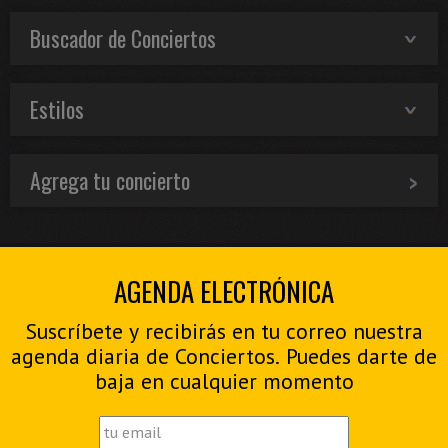
Buscador de Conciertos
Estilos
Agrega tu concierto
AGENDA ELECTRÓNICA
Suscríbete y recibirás en tu correo nuestra
agenda diaria de Conciertos. Puedes darte de
baja en cualquier momento