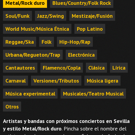
Metal/Rock duro
Blues/Country/Folk Rock
Soul/Funk
Jazz/Swing
Mestizaje/Fusión
World Music/Música Étnica
Pop Latino
Reggae/Ska
Folk
Hip-Hop/Rap
Urbana/Regueton/Trap
Electrónica
Cantautores
Flamenco/Copla
Clásica
Lírica
Carnaval
Versiones/Tributos
Música ligera
Música experimental
Musicales/Teatro Musical
Otros
Artistas y bandas con próximos conciertos en Sevilla
y estilo Metal/Rock duro
. Pincha sobre el nombre del