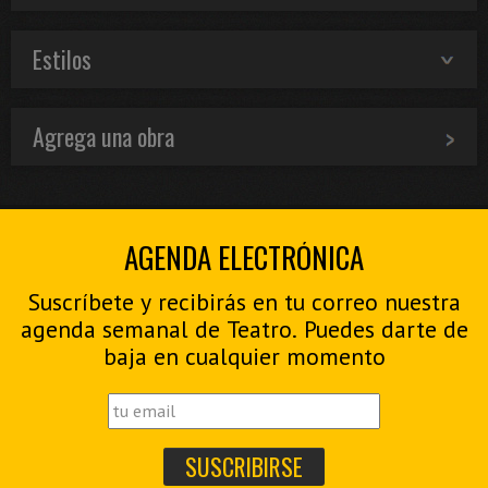
Estilos
Agrega una obra
AGENDA ELECTRÓNICA
Suscríbete y recibirás en tu correo nuestra
agenda semanal de Teatro. Puedes darte de
baja en cualquier momento