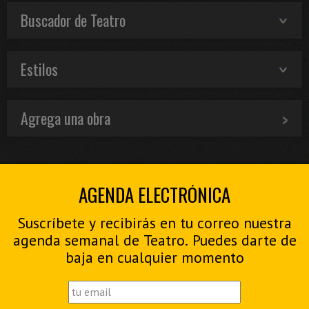
Buscador de Teatro
Estilos
Agrega una obra
AGENDA ELECTRÓNICA
Suscríbete y recibirás en tu correo nuestra
agenda semanal de Teatro. Puedes darte de
baja en cualquier momento