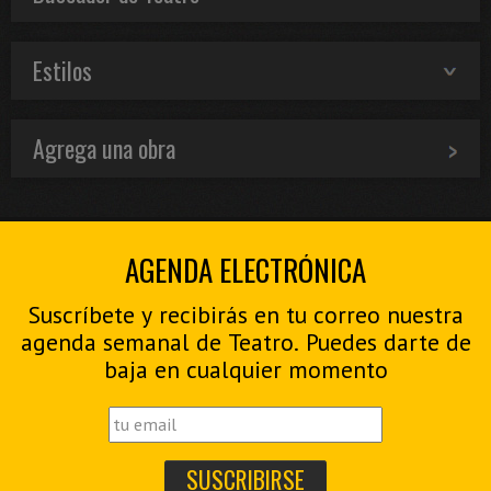
Estilos
Agrega una obra
AGENDA ELECTRÓNICA
Suscríbete y recibirás en tu correo nuestra
agenda semanal de Teatro. Puedes darte de
baja en cualquier momento