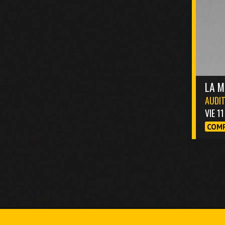
LA M
AUDIT
VIE 1
COMP