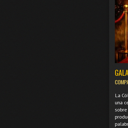
GALA
COMPA
La Có
una c
sobre 
produ
palab