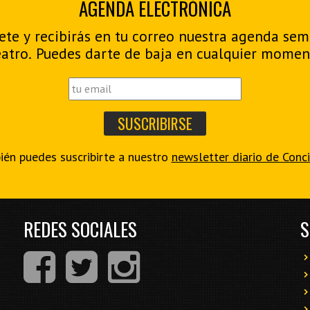
AGENDA ELECTRÓNICA
ete y recibirás en tu correo nuestra agenda se
eatro. Puedes darte de baja en cualquier momen
én puedes suscribirte a nuestro
newsletter diario de Conc
REDES SOCIALES
S