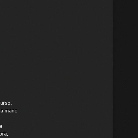
urso,
 la mano
a
a
ora,