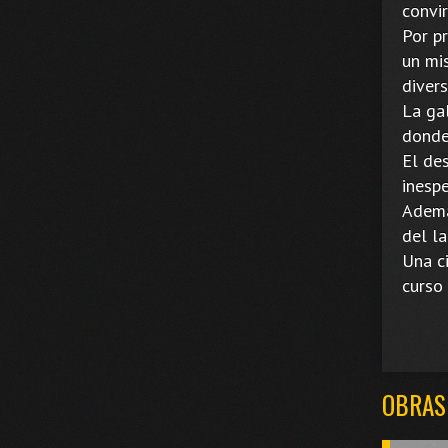
convir
Por p
un mi
diver
La gal
donde 
El des
inesp
Ademá
del l
Una ci
curso 
OBRAS