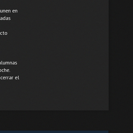
 unen en
radas
ecto
 alumnas
oche.
cerrar el