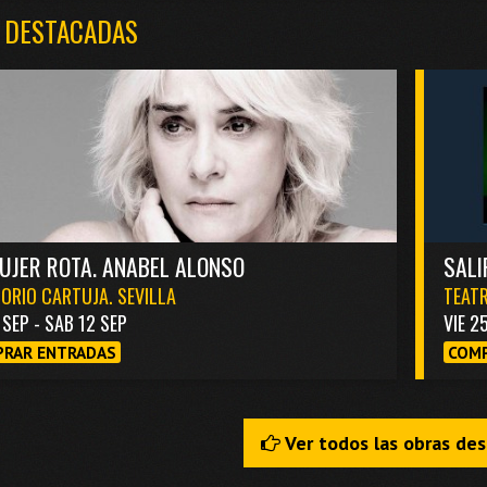
 DESTACADAS
UJER ROTA. ANABEL ALONSO
SALI
ORIO CARTUJA. SEVILLA
TEATR
1 SEP - SAB 12 SEP
VIE 2
RAR ENTRADAS
COMP
Ver todos las obras de