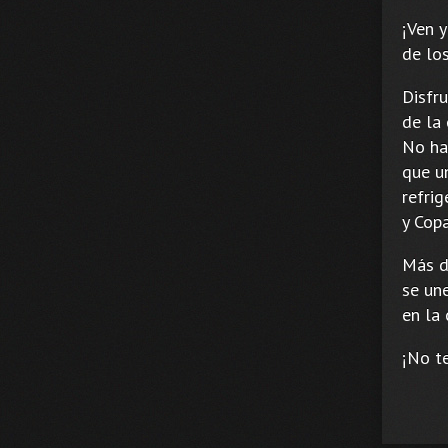
¡Ven 
de los
Disfr
de la
No ha
que u
refrig
y Copa
Más d
se un
en la 
¡No te