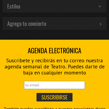
Estilos
Agrega tu concierto
AGENDA ELECTRÓNICA
Suscríbete y recibirás en tu correo nuestra
agenda semanal de Teatro. Puedes darte de
baja en cualquier momento
También puedes suscribirte a nuestro
newsletter diario