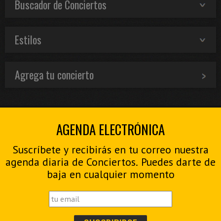
Buscador de Conciertos
Estilos
Agrega tu concierto
AGENDA ELECTRÓNICA
Suscríbete y recibirás en tu correo nuestra
agenda diaria de Conciertos. Puedes darte de
baja en cualquier momento