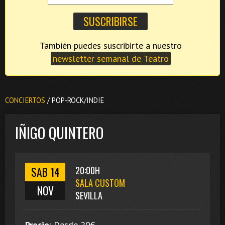
También puedes suscribirte a nuestro
newsletter semanal de Teatro
CONCIERTOS
/ POP-ROCK/INDIE
IÑIGO QUINTERO
SAB 14
20:00H
SALA CUSTOM
NOV
SEVILLA
Precio
:
Desde 20
€.