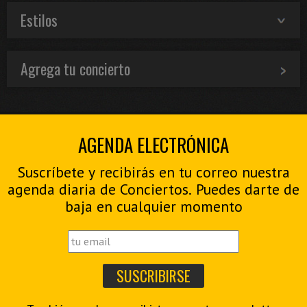
Estilos
Agrega tu concierto
AGENDA ELECTRÓNICA
Suscríbete y recibirás en tu correo nuestra
agenda diaria de Conciertos. Puedes darte de
baja en cualquier momento