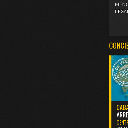
MENO
LEGA
CONCI
CABA
ARR
CENTR