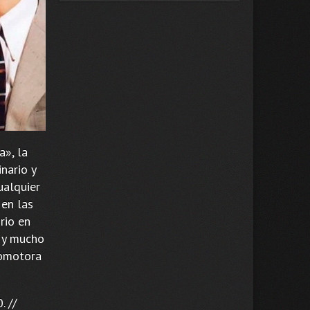
a», la
nario y
ualquier
 en las
rio en
l y mucho
comotora
 //