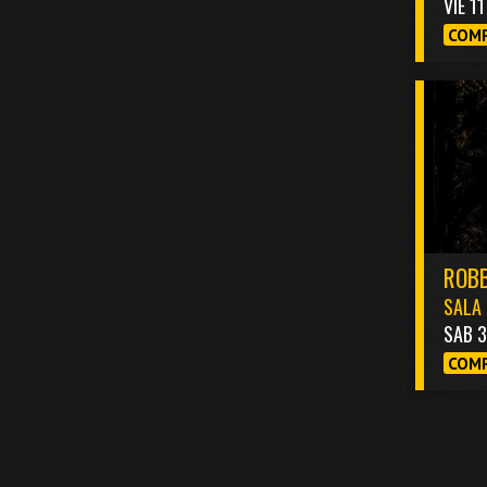
VIE 1
COMP
ROBB
SALA 
SAB 
COMP