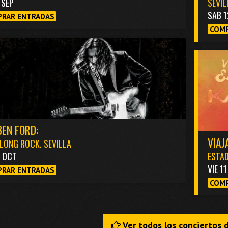
1 SEP
SEVIL
SAB 1
RAR ENTRADAS
COMP
EN FORD:
VIAJ
LONG ROCK. SEVILLA
3 OCT
ESTAD
VIE 1
RAR ENTRADAS
COMP
Ver todos los conciertos 