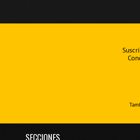
Suscrí
Con
Tamb
SECCIONES