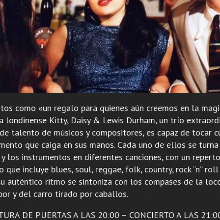
itos como «un regalo para quienes aún creemos en la magi
a londinense Kitty, Daisy & Lewis Durham, un trío extraordi
 de talento de músicos y compositores, es capaz de tocar c
umento que caiga en sus manos. Cada uno de ellos se turna
 y los instrumentos en diferentes canciones, con un reperto
o que incluye blues, soul, reggae, folk, country, rock “n” rol
Su auténtico ritmo se sintoniza con los compases de la lo
or y del carro tirado por caballos.
URA DE PUERTAS A LAS 20:00 – CONCIERTO A LAS 21:00.