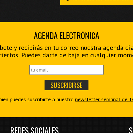
AGENDA ELECTRÓNICA
bete y recibirás en tu correo nuestra agenda di
ciertos. Puedes darte de baja en cualquier mom
ién puedes suscribirte a nuestro
newsletter semanal de T
REDES SOCIALES
S