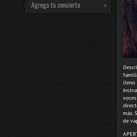
Agrega tu concierto
Descr
famili
lleno
instr
voces
direct
más. 
de vap
APERT