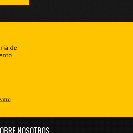
aria de
ento
eatro
OBRE NOSOTROS