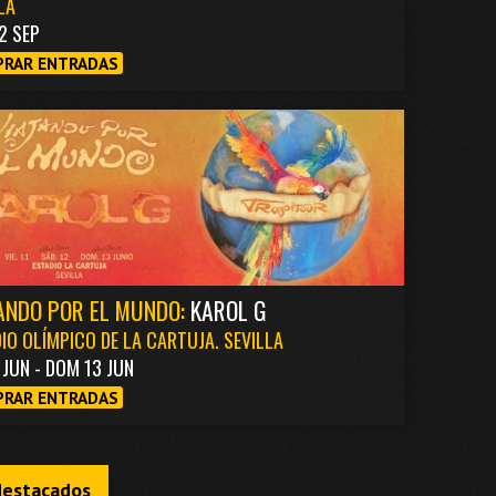
LA
2 SEP
RAR ENTRADAS
ANDO POR EL MUNDO:
KAROL G
IO OLÍMPICO DE LA CARTUJA. SEVILLA
1 JUN - DOM 13 JUN
RAR ENTRADAS
destacados