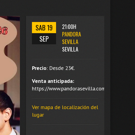
SAB 19
21:00H
PANDORA
SEP
SEVILLA
SEVILLA
Precio
:
Desde 23
€.
Venta anticipada:
https://www.pandorasevilla.com.
Ver mapa de localización del
lugar