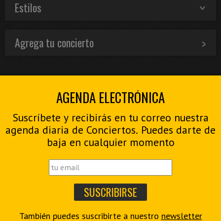
Estilos
Agrega tu concierto
AGENDA ELECTRÓNICA
Suscríbete y recibirás en tu correo nuestra
agenda diaria de Conciertos. Puedes darte de
baja en cualquier momento
También puedes suscribirte a nuestro
newsletter