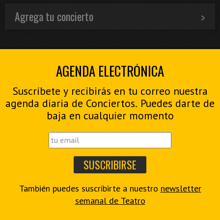
Agrega tu concierto
AGENDA ELECTRÓNICA
Suscríbete y recibirás en tu correo nuestra
agenda diaria de Conciertos. Puedes darte de
baja en cualquier momento
También puedes suscribirte a nuestro
newsletter
semanal de Teatro