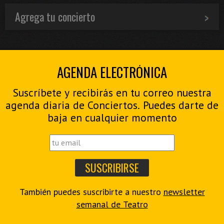
Agrega tu concierto
AGENDA ELECTRÓNICA
Suscríbete y recibirás en tu correo nuestra
agenda diaria de Conciertos. Puedes darte de
baja en cualquier momento
También puedes suscribirte a nuestro
newsletter
semanal de Teatro