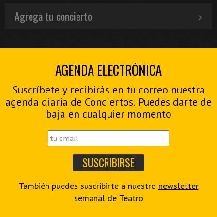
Agrega tu concierto
AGENDA ELECTRÓNICA
Suscríbete y recibirás en tu correo nuestra
agenda diaria de Conciertos. Puedes darte de
baja en cualquier momento
También puedes suscribirte a nuestro
newsletter
semanal de Teatro