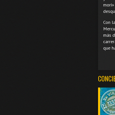
mori»
desqu
Con l
Mercur
más d
carrer
que h
CONCI