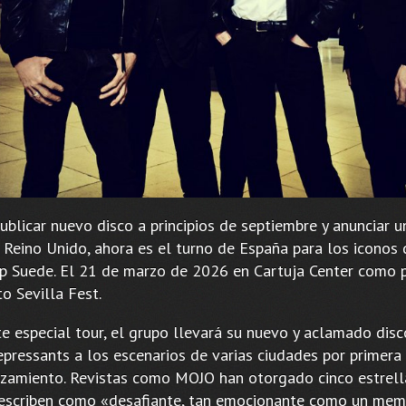
ublicar nuevo disco a principios de septiembre y anunciar u
l Reino Unido, ahora es el turno de España para los iconos 
op Suede. El 21 de marzo de 2026 en Cartuja Center como 
to Sevilla Fest.
te especial tour, el grupo llevará su nuevo y aclamado disc
epressants a los escenarios de varias ciudades por primera 
nzamiento. Revistas como MOJO han otorgado cinco estrell
describen como «desafiante, tan emocionante como un me