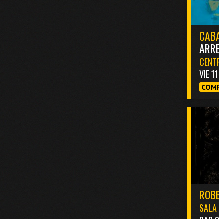
CABA
ARR
CENTR
VIE 1
COMP
ROBB
SALA 