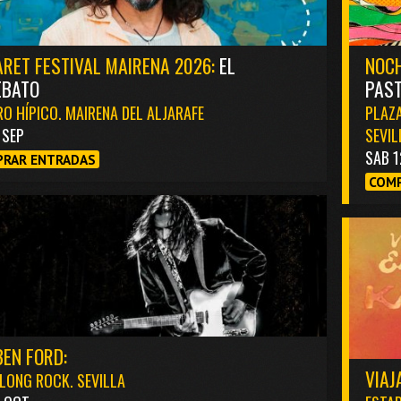
RET FESTIVAL MAIRENA 2026:
EL
NOCH
EBATO
PAST
O HÍPICO. MAIRENA DEL ALJARAFE
PLAZA
1 SEP
SEVIL
SAB 1
RAR ENTRADAS
COMP
EN FORD:
VIAJ
LONG ROCK. SEVILLA