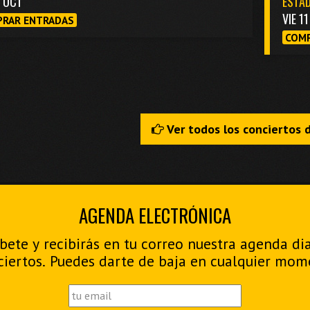
3 OCT
ESTAD
VIE 1
RAR ENTRADAS
COMP
Ver todos los conciertos 
AGENDA ELECTRÓNICA
bete y recibirás en tu correo nuestra agenda di
ciertos. Puedes darte de baja en cualquier mom