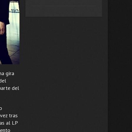
na gira
del
parte del
o
vez tras
as al LP
mento