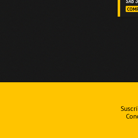
SAB 
COMP
Suscrí
Con