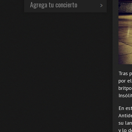
Agrega tu concierto
Tras p
por e
britp
Insóli
En es
Antid
su la
y lo 