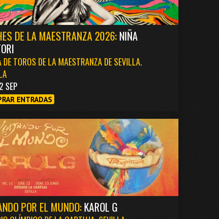
ES DE LA MAESTRANZA 2026:
NIÑA
ORI
 DE TOROS DE LA MAESTRANZA DE SEVILLA.
LA
2 SEP
RAR ENTRADAS
ANDO POR EL MUNDO:
KAROL G