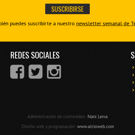
ién puedes suscribirte a nuestro
newsletter semanal de T
REDES SOCIALES
S
Administración de contenidos:
Nani Leiva
Diseño web y programación:
www.atrioweb.com