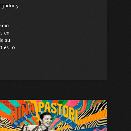
agador y
emio
as en
de su
d es lo