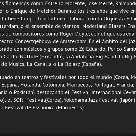
tas flamencos como Estrella Morente, José Mercé, Raimund
r o Enrique de Melchor. Durante los tres años que vive en
da tiene la oportunidad de colaborar con la Orquesta Fila
tterdam, o el ensemble de vientos “Nederland Blazers En
́s de compositores como Roger Doyle, con el que estrena
 teatro Concertgebouw de Amsterdam. En el ámbito del jaz
orado con músicos y grupos como Zé Eduardo, Perico Samb
n Cardo, Naftule (Holanda), la Andalucia Big Band, la Big 
 de Musics, La Canalla o La Bejazz (España).
tuado en teatros y festivales por todo el mundo (Corea, Mé
, España, Holanda, Colombia, Marruecos, Portugal, Francia,
nia o Pakistán) destacando el Festival Internacional Ceva
co), el SORI Festival
(
Corea), Yokohama Jazz Festival (Japón)
a Festival de Essaouira (Marruecos).