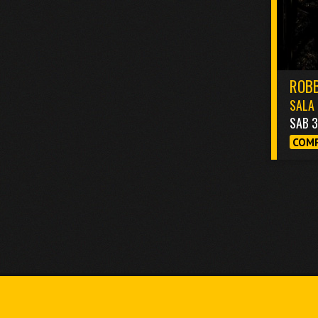
ROBB
SALA 
SAB 
COMP