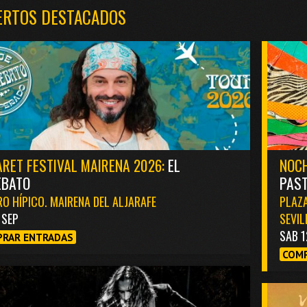
ERTOS DESTACADOS
RET FESTIVAL MAIRENA 2026:
EL
NOCH
EBATO
PAST
O HÍPICO. MAIRENA DEL ALJARAFE
PLAZA
1 SEP
SEVIL
SAB 1
RAR ENTRADAS
COMP