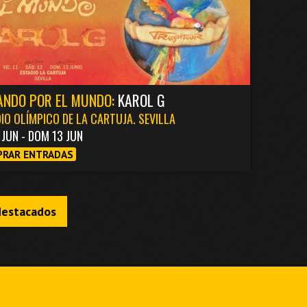
ANDO POR EL MUNDO:
KAROL G
IO OLÍMPICO DE LA CARTUJA. SEVILLA
1 JUN - DOM 13 JUN
RAR ENTRADAS
destacados