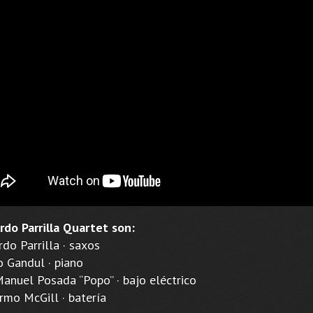
rdo Parrilla Quartet son:
do Parrilla · saxos
o Gandul · piano
Manuel Posada “Popo” · bajo eléctrico
rmo McGill · batería