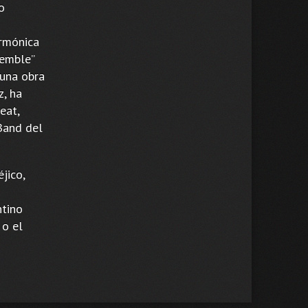
o
rmónica
semble”
 una obra
z, ha
eat,
Band del
jico,
ntino
 o el