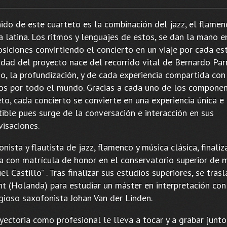
ido de este cuarteto es la combinación del jazz, el flamen
a latina. Los ritmos y lenguajes de estos, se dan la mano e
iciones convirtiendo el concierto en un viaje por cada est
dad del proyecto nace del recorrido vital de Bernardo Parr
o, la profundización, y de cada experiencia compartida con
cos por todo el mundo. Gracias a cada uno de los compone
to, cada concierto se convierte en una experiencia única e
tible pues surge de la conversación e interacción en sus
visaciones.
nista y flautista de jazz, flamenco y música clásica, finaliz
a con matrícula de honor en el conservatorio superior de m
l Castillo” . Tras finalizar sus estudios superiores, se tras
t (Holanda) para estudiar un máster en interpretación con
igioso saxofonista Johan Van der Linden.
yectoria como profesional le lleva a tocar y a grabar junto