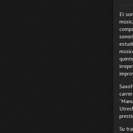
El son
músic
compos
sonori
estudi
músi
quinte
irrepe
impro
Saxofo
carrer
“Manue
Utrech
prest
Su tra