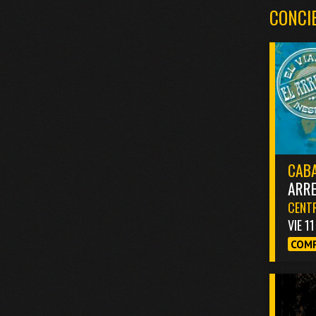
CONCI
CABA
ARR
CENTR
VIE 1
COMP