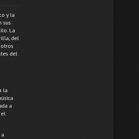
co y la
n sus
ilo. La
illa, del
 otros
ntes del
a la
úsica
lada a
 el
 a