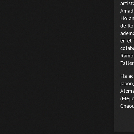
artis
Amado
Holan
de Ro
adema
en el
colab
Ramó
Taller
Ha ac
Japón
Alema
(Méji
Gnaou