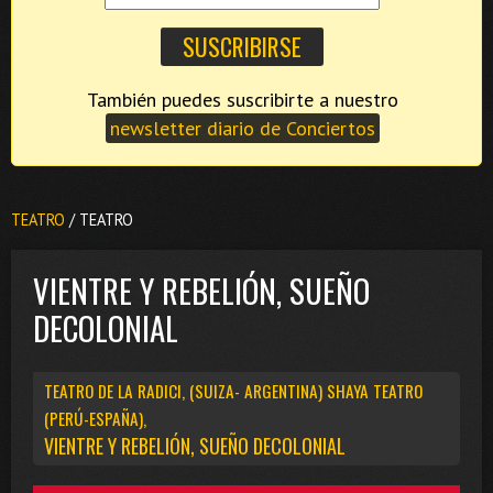
También puedes suscribirte a nuestro
newsletter diario de Conciertos
TEATRO
/ TEATRO
VIENTRE Y REBELIÓN, SUEÑO
DECOLONIAL
TEATRO DE LA RADICI, (SUIZA- ARGENTINA) SHAYA TEATRO
(PERÚ-ESPAÑA),
VIENTRE Y REBELIÓN, SUEÑO DECOLONIAL