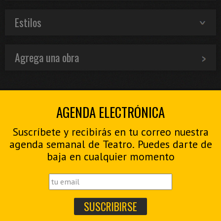
Estilos
Agrega una obra
AGENDA ELECTRÓNICA
Suscríbete y recibirás en tu correo nuestra
agenda semanal de Teatro. Puedes darte de
baja en cualquier momento