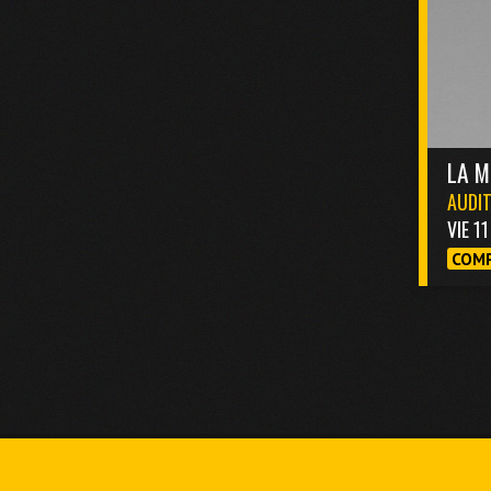
LA M
AUDIT
VIE 1
COMP