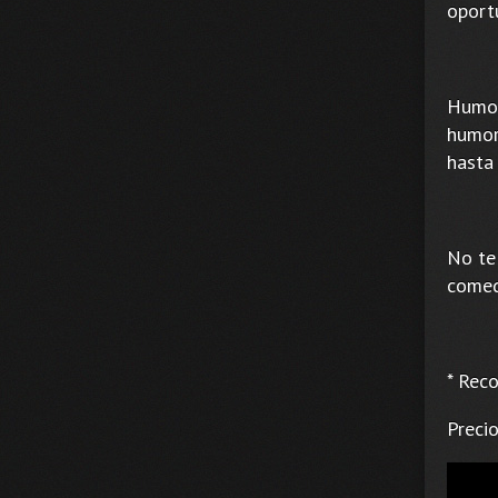
oport
Humor
humor 
hasta 
No te
comed
* Rec
Precio