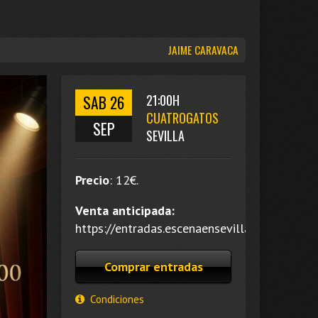
JAIME CARAVACA
SAB 26
21:00H
CUATROGATOS
SEP
SEVILLA
Precio
:
12
€.
Venta anticipada:
https://entradas.escenaensevilla.es/.
Comprar entradas
Condiciones