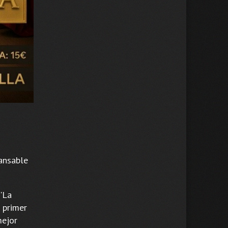
cansable
'La
l primer
mejor