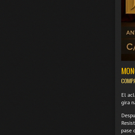
MON
COMPA
El ac
gira n
Despu
Resist
pase d