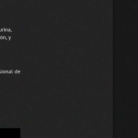
rina,
ón, y
sional de