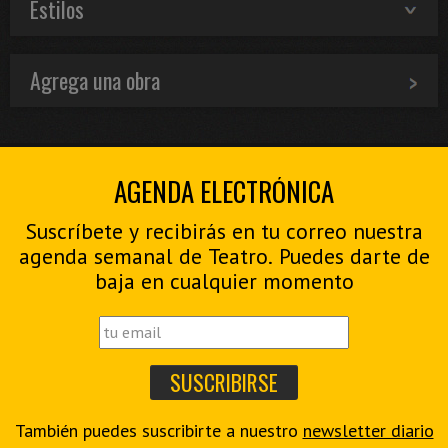
Estilos
Agrega una obra
AGENDA ELECTRÓNICA
Suscríbete y recibirás en tu correo nuestra
agenda semanal de Teatro. Puedes darte de
baja en cualquier momento
También puedes suscribirte a nuestro
newsletter diario