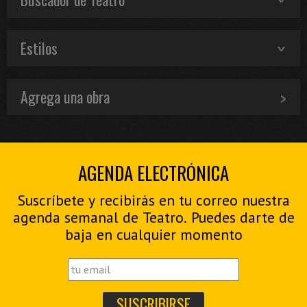
Estilos
Agrega una obra
AGENDA ELECTRÓNICA
Suscríbete y recibirás en tu correo nuestra
agenda semanal de Teatro. Puedes darte de
baja en cualquier momento