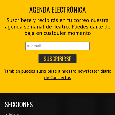
AGENDA ELECTRÓNICA
Suscríbete y recibirás en tu correo nuestra
agenda semanal de Teatro. Puedes darte de
baja en cualquier momento
También puedes suscribirte a nuestro
newsletter diario
de Conciertos
SECCIONES
Inicio