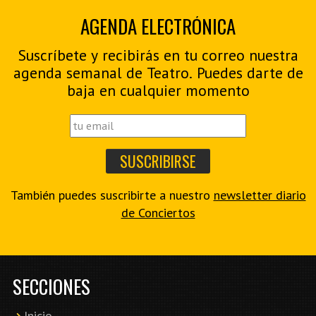
AGENDA ELECTRÓNICA
Suscríbete y recibirás en tu correo nuestra
agenda semanal de Teatro. Puedes darte de
baja en cualquier momento
También puedes suscribirte a nuestro
newsletter diario
de Conciertos
SECCIONES
Inicio