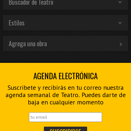
Buscador de Teatro
Estilos
Agrega una obra
AGENDA ELECTRÓNICA
Suscríbete y recibirás en tu correo nuestra
agenda semanal de Teatro. Puedes darte de
baja en cualquier momento