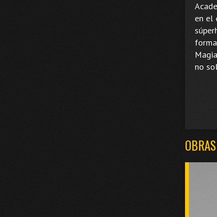
Acade
en el 
súper
format
Magia
no so
OBRAS