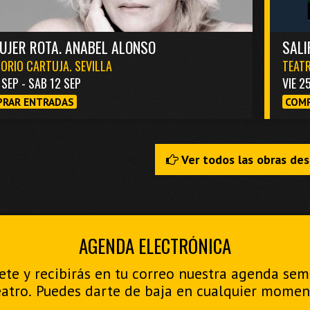
UJER ROTA. ANABEL ALONSO
SALI
ORIO CARTUJA. SEVILLA
TEATR
1 SEP - SAB 12 SEP
VIE 2
RAR ENTRADAS
COMP
Ver todos las obras de
AGENDA ELECTRÓNICA
ete y recibirás en tu correo nuestra agenda se
eatro. Puedes darte de baja en cualquier momen