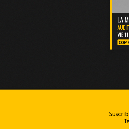
LA M
AUDIT
VIE 1
COMP
Suscríb
T