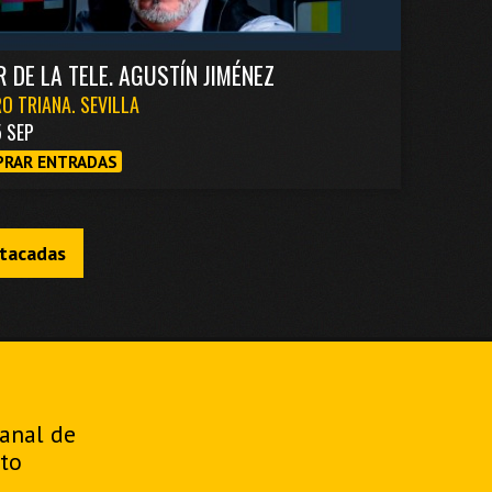
R DE LA TELE. AGUSTÍN JIMÉNEZ
O TRIANA. SEVILLA
5 SEP
RAR ENTRADAS
stacadas
manal de
to