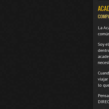
ACA
COMPA
La Ac
común
Soy el
dentr
acade
neces
Cuand
viajar
lo qu
Pensar
DIREC