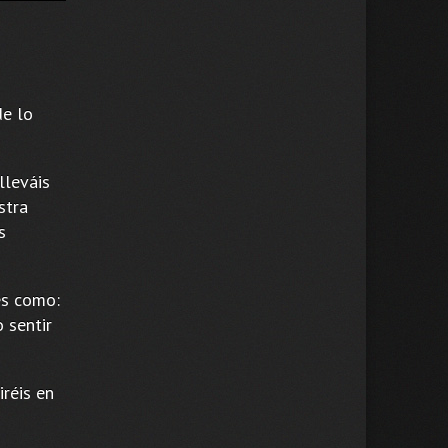
de lo
lleváis
stra
s
les como:
o sentir
iréis en