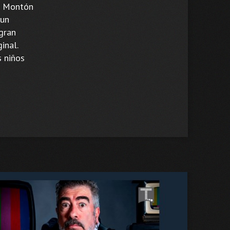
a Montón
 un
gran
inal.
s niños