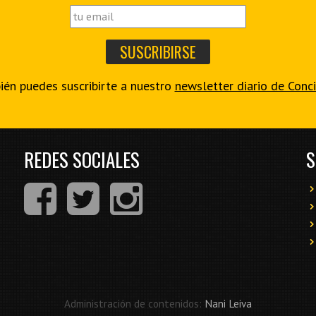
én puedes suscribirte a nuestro
newsletter diario de Conc
REDES SOCIALES
S
Administración de contenidos:
Nani Leiva