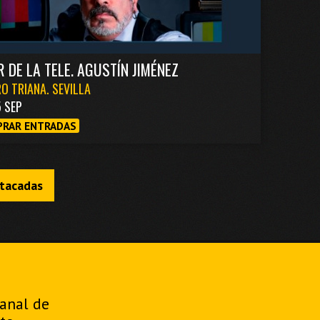
R DE LA TELE. AGUSTÍN JIMÉNEZ
O TRIANA. SEVILLA
5 SEP
RAR ENTRADAS
stacadas
manal de