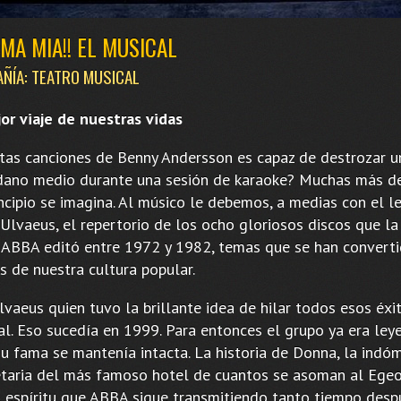
A MIA!! EL MUSICAL
ÑÍA: TEATRO MUSICAL
jor viaje de nuestras vidas
tas canciones de Benny Andersson es capaz de destrozar u
dano medio durante una sesión de karaoke? Muchas más de
ncipio se imagina. Al músico le debemos, a medias con el le
 Ulvaeus, el repertorio de los ocho gloriosos discos que l
 ABBA editó entre 1972 y 1982, temas que se han convert
s de nuestra cultura popular.
vaeus quien tuvo la brillante idea de hilar todos esos éxi
al. Eso sucedía en 1999. Para entonces el grupo ya era ley
su fama se mantenía intacta. La historia de Donna, la indóm
etaria del más famoso hotel de cuantos se asoman al Egeo
l espíritu que ABBA sigue transmitiendo tanto tiempo desp