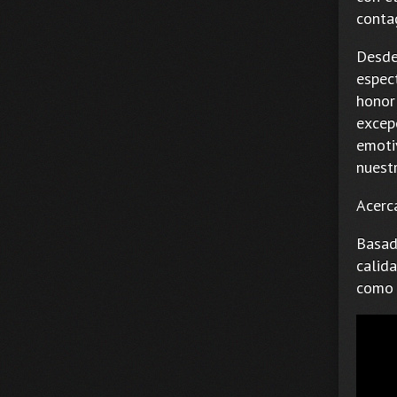
contag
Desde
espec
honor
excepc
emoti
nuest
Acerc
Basad
calid
como 