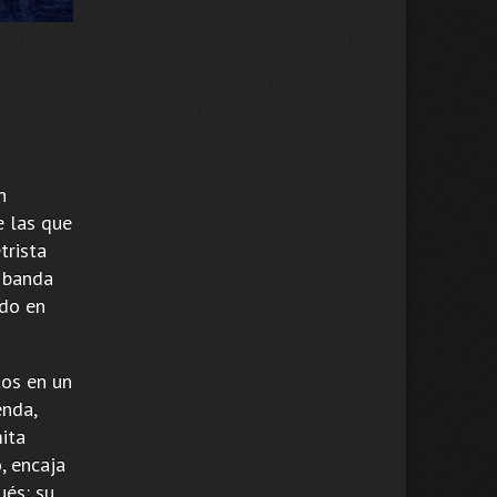
n
 las que
trista
a banda
ido en
tos en un
enda,
ita
, encaja
ués: su