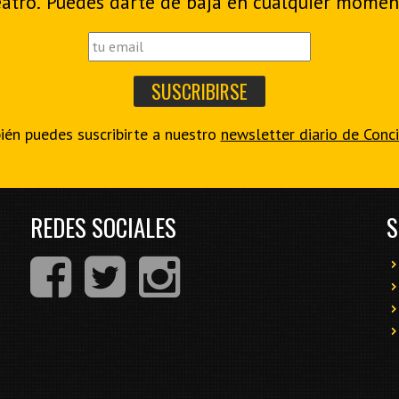
eatro. Puedes darte de baja en cualquier momen
én puedes suscribirte a nuestro
newsletter diario de Conc
REDES SOCIALES
S