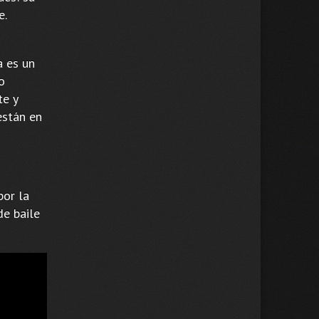
e.
a es un
o
te y
están en
por la
de baile