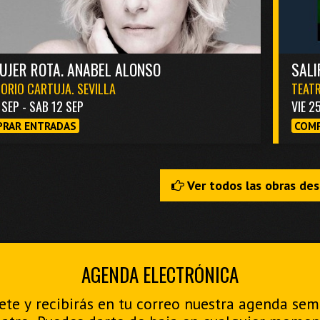
UJER ROTA. ANABEL ALONSO
SALI
ORIO CARTUJA. SEVILLA
TEATR
1 SEP - SAB 12 SEP
VIE 2
RAR ENTRADAS
COMP
Ver todos las obras de
AGENDA ELECTRÓNICA
ete y recibirás en tu correo nuestra agenda se