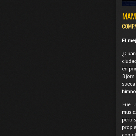
MAMM
COMPA
El me
¿Cuán
ciuda
en pri
Björn
sueca
himno
Fue Ul
music
pero 
propi
con e