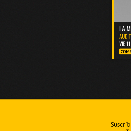
LA M
AUDIT
VIE 1
COMP
Suscríb