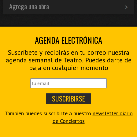
Agrega una obra
AGENDA ELECTRÓNICA
Suscríbete y recibirás en tu correo nuestra
agenda semanal de Teatro. Puedes darte de
baja en cualquier momento
También puedes suscribirte a nuestro
newsletter diario
de Conciertos