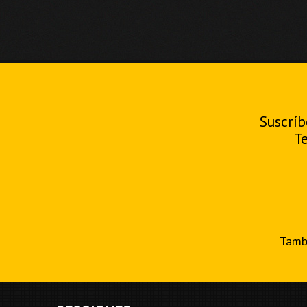
Suscríb
T
Tambi