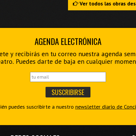
Ver todos las obras de
AGENDA ELECTRÓNICA
ete y recibirás en tu correo nuestra agenda se
eatro. Puedes darte de baja en cualquier momen
én puedes suscribirte a nuestro
newsletter diario de Conc