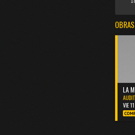
1
OBRAS
LA M
AUDIT
VIE 1
COMP