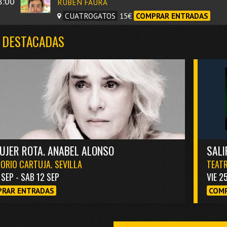
8:00
RUBÉN FAURA
CUATROGATOS
15€
COMPRAR ENTRADAS
 DESTACADAS
UJER ROTA. ANABEL ALONSO
SALI
ORIO CARTUJA. SEVILLA
TEATR
1 SEP - SAB 12 SEP
VIE 2
RAR ENTRADAS
COMP