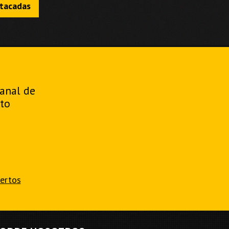
stacadas
manal de
to
iertos