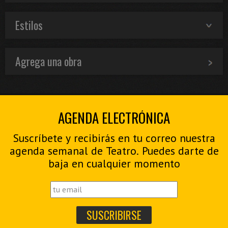
Estilos
Agrega una obra
AGENDA ELECTRÓNICA
Suscríbete y recibirás en tu correo nuestra
agenda semanal de Teatro. Puedes darte de
baja en cualquier momento