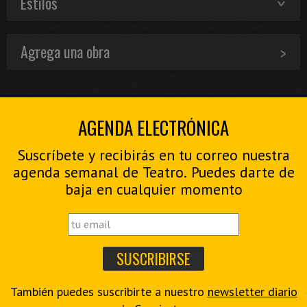
Estilos
Agrega una obra
AGENDA ELECTRÓNICA
Suscríbete y recibirás en tu correo nuestra
agenda semanal de Teatro. Puedes darte de
baja en cualquier momento
También puedes suscribirte a nuestro
newsletter diario