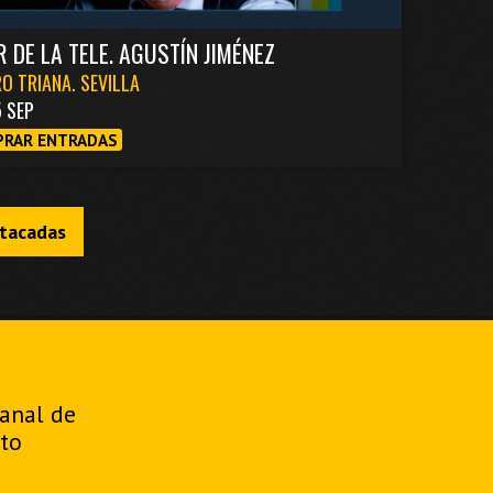
R DE LA TELE. AGUSTÍN JIMÉNEZ
O TRIANA. SEVILLA
5 SEP
RAR ENTRADAS
stacadas
manal de
to