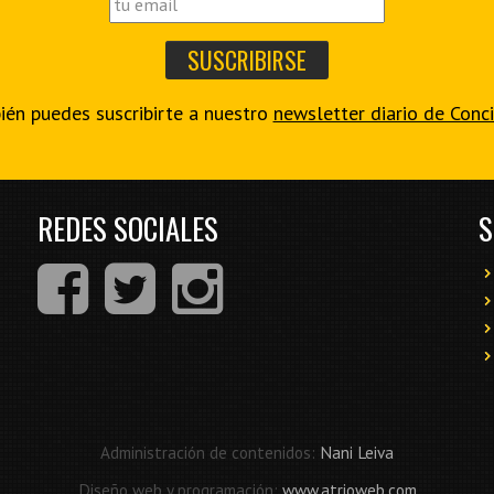
én puedes suscribirte a nuestro
newsletter diario de Conc
REDES SOCIALES
S
Administración de contenidos:
Nani Leiva
Diseño web y programación:
www.atrioweb.com