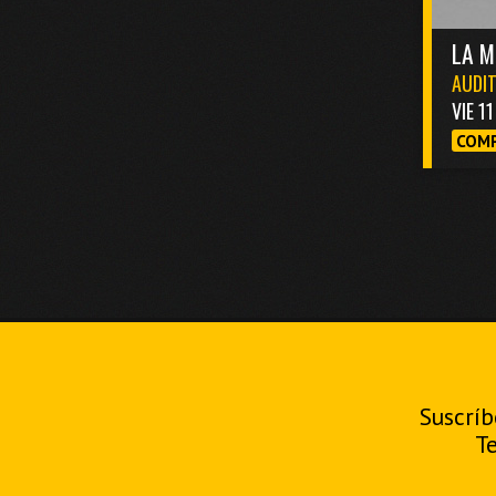
LA M
AUDIT
VIE 1
COMP
Suscríb
T