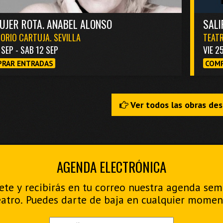
UJER ROTA. ANABEL ALONSO
SALI
ORIO CARTUJA. SEVILLA
TEATR
1 SEP - SAB 12 SEP
VIE 2
RAR ENTRADAS
COMP
Ver todos las obras de
AGENDA ELECTRÓNICA
ete y recibirás en tu correo nuestra agenda se
eatro. Puedes darte de baja en cualquier momen