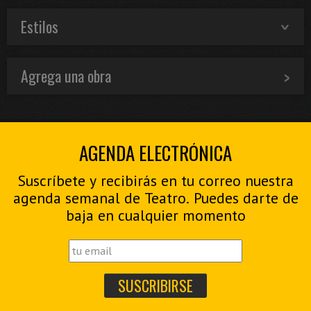
Estilos
Agrega una obra
AGENDA ELECTRÓNICA
Suscríbete y recibirás en tu correo nuestra
agenda semanal de Teatro. Puedes darte de
baja en cualquier momento