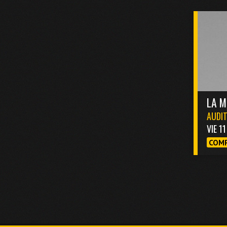
LA M
AUDIT
VIE 1
COMP