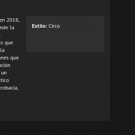
 en 2018,
Estilo:
Circo
nde la
.
os que
la
ones que
ación
 un
ético
robacia,