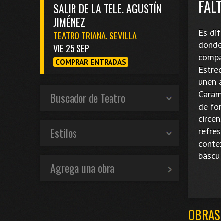
FAL
SALIR DE LA TELE. AGUSTÍN
JIMÉNEZ
Es di
TEATRO TRIANA. SEVILLA
donde
VIE 25 SEP
compa
COMPRAR ENTRADAS
Estre
unen a
Caram
Buscador de Teatro
de fo
circen
Estilos
refres
conte
báscul
Agrega una obra
OBRAS