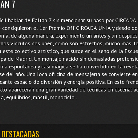
TAN 7
fícil hablar de Faltan 7 sin mencionar su paso por CIRCADA
 consiguieron el 1er Premio Off CIRCADA UNIA y desde do
ñía, de alguna manera, experimentó un antes y un después
chos vínculos nos unen, como son estrechos, mucho más, l
 este colectivo artístico, que surge en el seno de la Escue
pa de Madrid. Un montaje nacido sin demasiadas pretensi
rma espontánea y casi mágica se ha convertido en la revel
se del año. Una loca ofi cina de mensajería se convierte en
cante espacio de diversión y energía positiva. En este fren
xto aparecerán una gran variedad de técnicas en escena: ac
a, equilibrios, mástil, monociclo…
 DESTACADAS