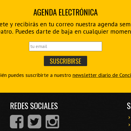
AGENDA ELECTRÓNICA
ete y recibirás en tu correo nuestra agenda se
eatro. Puedes darte de baja en cualquier momen
én puedes suscribirte a nuestro
newsletter diario de Conc
REDES SOCIALES
S