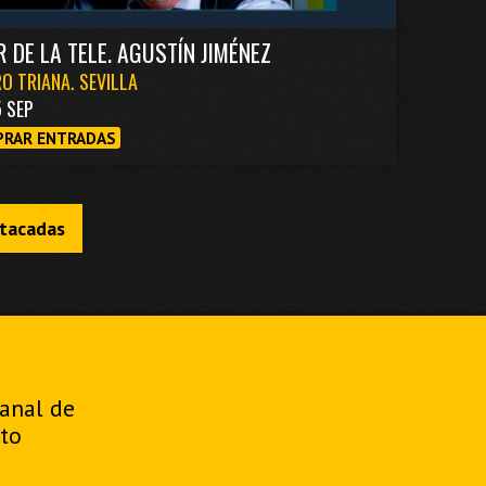
R DE LA TELE. AGUSTÍN JIMÉNEZ
O TRIANA. SEVILLA
5 SEP
RAR ENTRADAS
stacadas
manal de
to