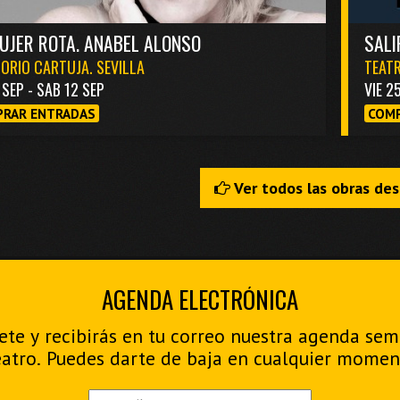
UJER ROTA. ANABEL ALONSO
SALI
ORIO CARTUJA. SEVILLA
TEATR
1 SEP - SAB 12 SEP
VIE 2
RAR ENTRADAS
COMP
Ver todos las obras de
AGENDA ELECTRÓNICA
ete y recibirás en tu correo nuestra agenda se
eatro. Puedes darte de baja en cualquier momen