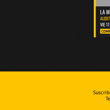
LA M
AUDIT
VIE 1
COMP
Suscríb
T