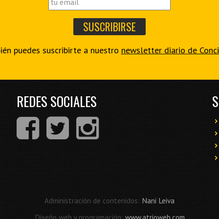
én puedes suscribirte a nuestro
newsletter diario de Conc
REDES SOCIALES
S
Administración de contenidos:
Nani Leiva
Diseño web y programación:
www.atrioweb.com