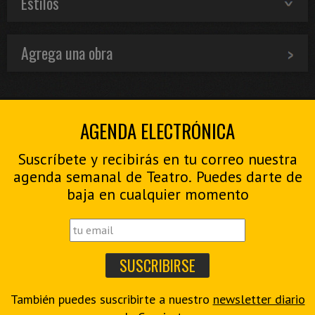
Estilos
Agrega una obra
AGENDA ELECTRÓNICA
Suscríbete y recibirás en tu correo nuestra
agenda semanal de Teatro. Puedes darte de
baja en cualquier momento
También puedes suscribirte a nuestro
newsletter diario