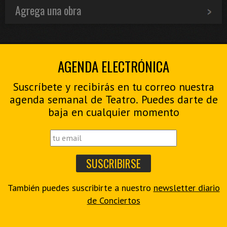
Agrega una obra
AGENDA ELECTRÓNICA
Suscríbete y recibirás en tu correo nuestra
agenda semanal de Teatro. Puedes darte de
baja en cualquier momento
También puedes suscribirte a nuestro
newsletter diario
de Conciertos