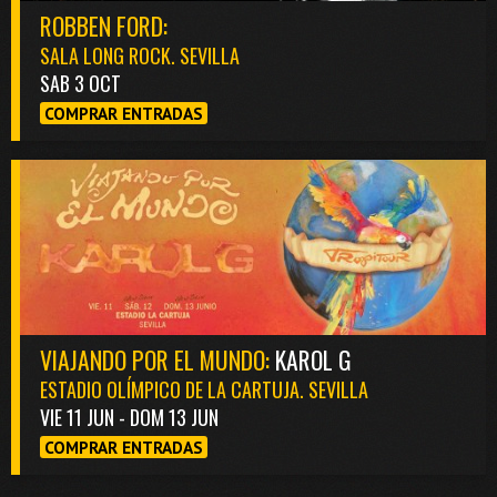
ROBBEN FORD:
SALA LONG ROCK. SEVILLA
SAB 3 OCT
COMPRAR ENTRADAS
VIAJANDO POR EL MUNDO:
KAROL G
ESTADIO OLÍMPICO DE LA CARTUJA. SEVILLA
VIE 11 JUN - DOM 13 JUN
COMPRAR ENTRADAS