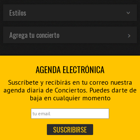
Estilos
Agrega tu concierto
AGENDA ELECTRÓNICA
Suscríbete y recibirás en tu correo nuestra
agenda diaria de Conciertos. Puedes darte de
baja en cualquier momento