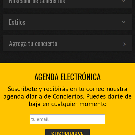
Buscador de Conciertos
Estilos
Agrega tu concierto
AGENDA ELECTRÓNICA
Suscríbete y recibirás en tu correo nuestra
agenda diaria de Conciertos. Puedes darte de
baja en cualquier momento