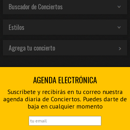
Buscador de Conciertos
Estilos
Agrega tu concierto
AGENDA ELECTRÓNICA
Suscríbete y recibirás en tu correo nuestra
agenda diaria de Conciertos. Puedes darte de
baja en cualquier momento