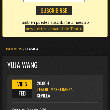
También puedes suscribirte a nuestro
newsletter semanal de Teatro
CONCIERTOS
/ CLÁSICA
YUJA WANG
VIE 5
20:00H
TEATRO MAESTRANZA
FEB
SEVILLA
Precio
:
Desde 27
€.