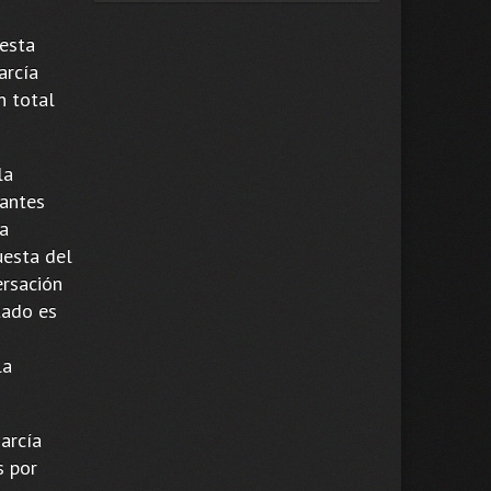
 esta
arcía
n total
la
tantes
la
uesta del
ersación
tado es
la
arcía
s por