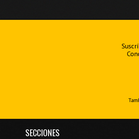
Suscrí
Con
Tamb
SECCIONES