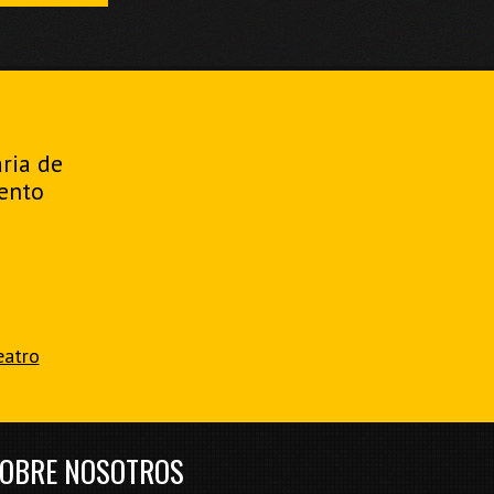
aria de
ento
eatro
OBRE NOSOTROS