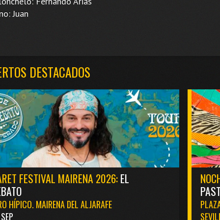
nchelo: Fernando Arias
o: Juan
ERTOS DESTACADOS
RET FESTIVAL MAIRENA 2026:
EL
NOCH
EBATO
PAST
O HÍPICO. MAIRENA DEL ALJARAFE
PLAZA
1 SEP
SEVIL