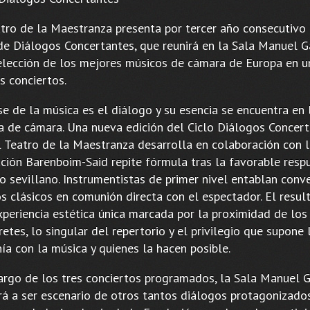
atro de la Maestranza presenta por tercer año consecutivo
 de Diálogos Concertantes, que reunirá en la Sala Manuel G
elección de los mejores músicos de cámara de Europa en u
s conciertos.
e de la música es el diálogo y su esencia se encuentra en 
a de cámara. Una nueva edición del Ciclo Diálogos Concer
l Teatro de la Maestranza desarrolla en colaboración con 
ción Barenboim-Said repite fórmula tras la favorable resp
o sevillano. Instrumentistas de primer nivel entablan conv
os clásicos en comunión directa con el espectador. El resul
xperiencia estética única marcada por la proximidad de los
retes, lo singular del repertorio y el privilegio que supone 
ía con la música y quienes la hacen posible.
largo de los tres conciertos programados, la Sala Manuel G
rá a ser escenario de otros tantos diálogos protagonizado