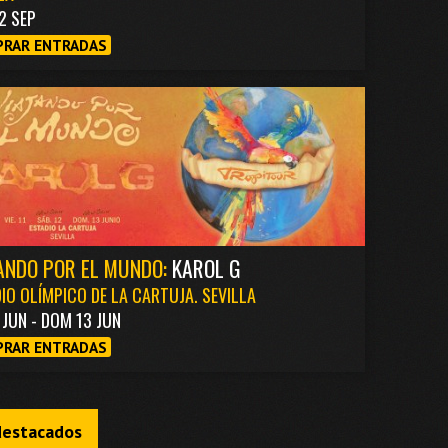
2 SEP
RAR ENTRADAS
ANDO POR EL MUNDO:
KAROL G
IO OLÍMPICO DE LA CARTUJA. SEVILLA
1 JUN - DOM 13 JUN
RAR ENTRADAS
destacados