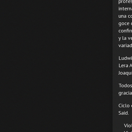
profe
inter
una c
goce 
confi
y la v
variad
Ludwig
Lera A
Joaquí
Todos
graci
Ciclo
Said.
Violí