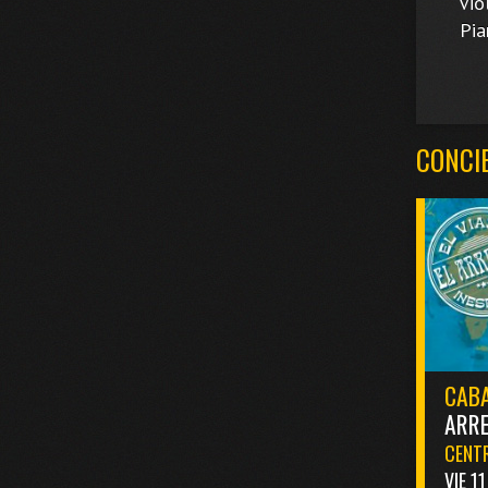
Violo
Pian
CONCI
CABA
ARR
CENTR
VIE 1