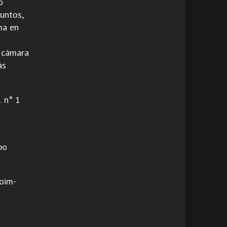
o
untos,
ma en
e cámara
ás
1 n° 1
bo
boim-