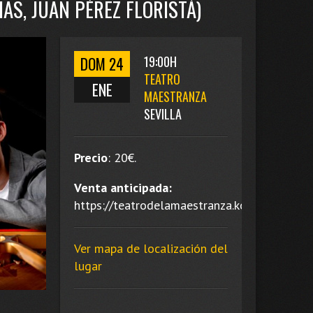
AS, JUAN PÉREZ FLORISTÁ)
DOM 24
19:00H
TEATRO
ENE
MAESTRANZA
SEVILLA
Precio
:
20
€.
Venta anticipada:
https://teatrodelamaestranza.koobin.es/.
Ver mapa de localización del
lugar