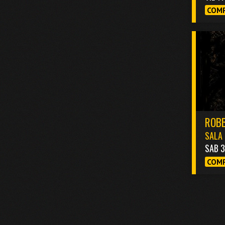
COMP
ROBB
SALA 
SAB 
COMP