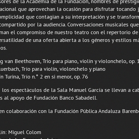
sores de la Academia de la Fundación, nombres de prestigi
nacional que aprovechan la ocasión para disfrutar tocando j
omplicidad que contagian a su interpretación y se transfor
compartido por la audiencia. Conversaciones musicales que
rman el compromiso de nuestro teatro con el repertorio d
ersatilidad de una oferta abierta a los géneros y estilos m
os.
 van Beethoven, Trio para piano, violín y violonchelo, op. 
uerbach, Trío para violín, violonchelo y piano
n Turina, Trío n.° 2 en si menor, op. 76
 los espectáculos de la Sala Manuel García se llevan a ca
as al apoyo de Fundación Banco Sabadell.
 en colaboración con la Fundación Pública Andaluza Baren
n: Miguel Colom