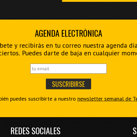
AGENDA ELECTRÓNICA
bete y recibirás en tu correo nuestra agenda di
ciertos. Puedes darte de baja en cualquier mom
ién puedes suscribirte a nuestro
newsletter semanal de T
REDES SOCIALES
S