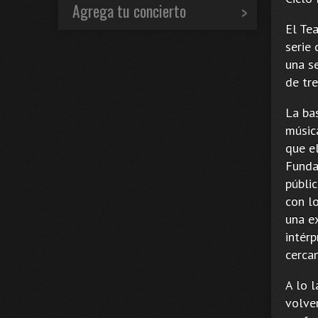
Agrega tu concierto
El Te
serie
una s
de tre
La bas
músic
que e
Funda
públic
con l
una e
intérp
cercan
A lo 
volve