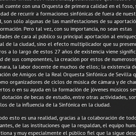
al cuente con una Orquesta de primera calidad en el foso, 
idad de recurrir a formaciones sinfónicas de fuera de nuest
d, son sólo algunas de las manifestaciones de su aportació
ormación. Pero tal vez, con su importancia, no sean estas
dades de cara al público su principal aportación al enrique
al de la ciudad, sino el efecto multiplicador que su presen
os a lo largo de estos 27 años de existencia viene signifi
ad de sus componentes, la creación por estos de numeroso
mara, la labor docente de muchos de ellos; la existencia d
ación de Amigos de la Real Orquesta Sinfónica de Sevilla q
omo organizadores de ciclos de música de cámara y de char
ertos o en su ayuda en la formación de jóvenes músicos se
 dotación de becas de estudio, entre otras actividades, so
os de la influencia de la Sinfónica en la ciudad.
odo esto es una realidad, gracias a la colaboración de tod
rantes, de las instituciones que la respaldan, el equipo hu
stiona y muy especialmente el público fiel que la sigue des