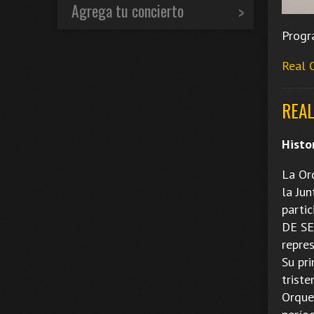
Agrega tu concierto
Progr
Real 
REAL
Histo
La Or
la Ju
parti
DE SE
repre
Su pri
trist
Orque