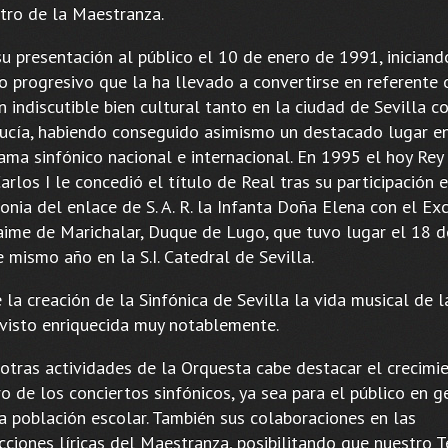
atro de la Maestranza.
su presentación al público el 10 de enero de 1991, iniciand
o progresivo que la ha llevado a convertirse en referente
n indiscutible bien cultural tanto en la ciudad de Sevilla 
ucía, habiendo conseguido asimismo un destacado lugar en
ama sinfónico nacional e internacional. En 1995 el hoy Rey
arlos I le concedió el título de Real tras su participación e
nia del enlace de S. A. R. la Infanta Doña Elena con el Exc
aime de Marichalar, Duque de Lugo, que tuvo lugar el 18 
 mismo año en la S.I. Catedral de Sevilla.
la creación de la Sinfónica de Sevilla la vida musical de l
 visto enriquecida muy notablemente.
 otras actividades de la Orquesta cabe destacar el crecimi
 de los conciertos sinfónicos, ya sea para el público en g
la población escolar. También sus colaboraciones en las
cciones líricas del Maestranza, posibilitando que nuestro T