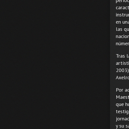
períod
caract
instr
en un
las q
nacio
númer
Tras 
artís
2003)
Axelro
Por aq
Maest
que h
testi
jorna
y su 