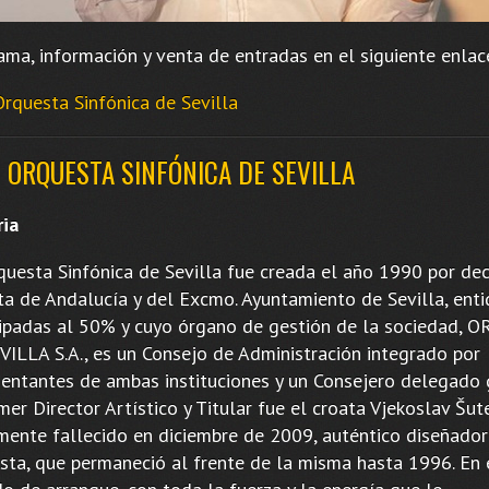
ama, información y venta de entradas en el siguiente enlac
Orquesta Sinfónica de Sevilla
 ORQUESTA SINFÓNICA DE SEVILLA
ria
questa Sinfónica de Sevilla fue creada el año 1990 por dec
nta de Andalucía y del Excmo. Ayuntamiento de Sevilla, ent
cipadas al 50% y cuyo órgano de gestión de la sociedad,
VILLA S.A., es un Consejo de Administración integrado por
sentantes de ambas instituciones y un Consejero delegado 
mer Director Artístico y Titular fue el croata Vjekoslav Šute
emente fallecido en diciembre de 2009, auténtico diseñador
sta, que permaneció al frente de la misma hasta 1996. En 