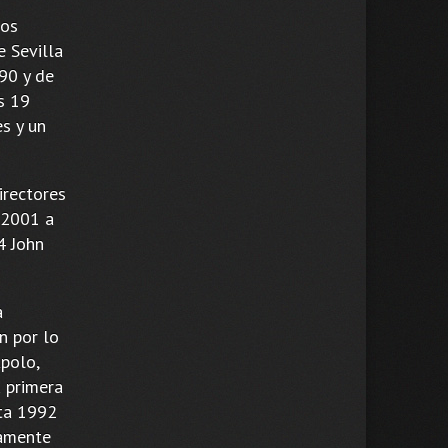
los
e Sevilla
90 y de
s 19
s y un
irectores
(2001 a
4 John
a
n por lo
Apolo,
u primera
sta 1992
vamente