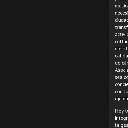
music
neces
ciuda
transf
activi
cultur
nosotr
calid
de cá
Asoci
sea c
conci
con la
ejempl
Hoy t
integ
la ge