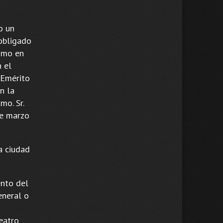
o un
 obligado
como en
 el
 Emérito
n la
mo. Sr.
de marzo
a ciudad
ento del
eneral o
eatro