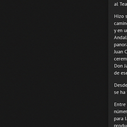
al Te
Hizo 
camin
y en u
Andal
panor
Juan C
ceremo
Don J
de ese
Desde 
se ha
Entre
número
para 
produ