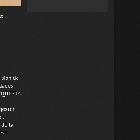
e:
isión de
idades
 ORQUESTA
gestor.
j,
 de la
ese