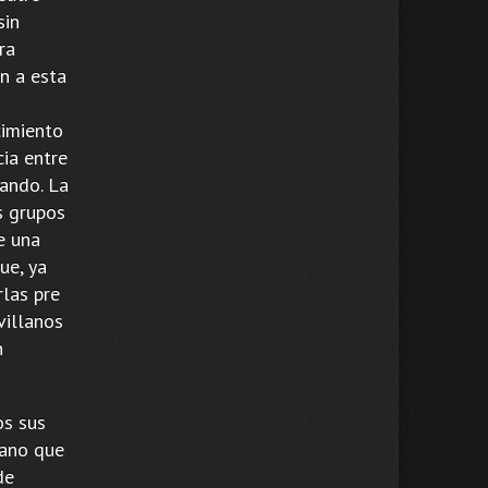
sin
ra
n a esta
cimiento
cia entre
cando. La
s grupos
e una
ue, ya
las pre
villanos
n
os sus
mano que
de