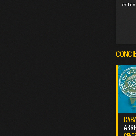
enton
CONCI
CABA
ARR
CENTR