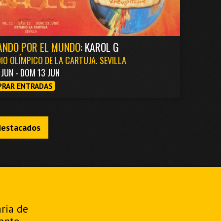
ANDO POR EL MUNDO:
KAROL G
IO OLÍMPICO DE LA CARTUJA. SEVILLA
1 JUN - DOM 13 JUN
RAR ENTRADAS
destacados
aria de