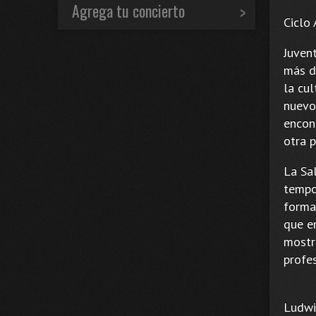
Agrega tu concierto
Ciclo
Juven
más d
la cul
nuevo
encont
otra p
La Sa
tempo
forma
que e
mostr
profes
Ludwi