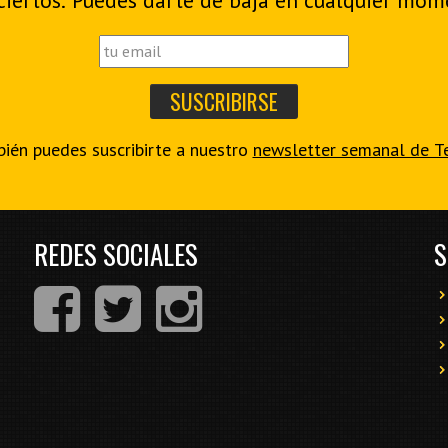
ciertos. Puedes darte de baja en cualquier mom
ién puedes suscribirte a nuestro
newsletter semanal de T
REDES SOCIALES
S