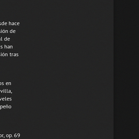
sde hace
sión de
al de
as han
ión tras
os en
illa,
veles
mpeño
r, op. 69