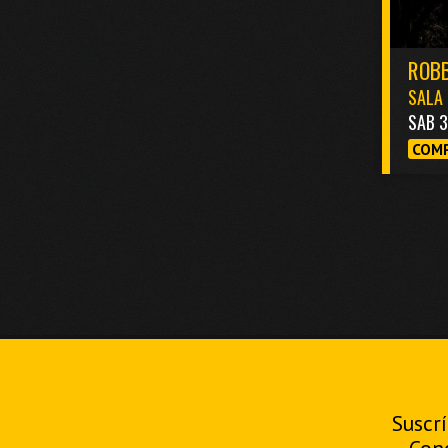
ROBB
SALA 
SAB 
COMP
Suscrí