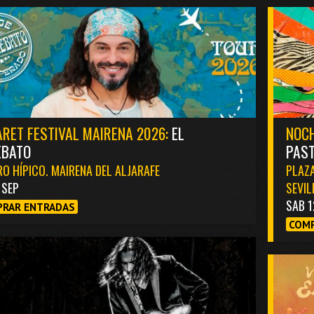
RET FESTIVAL MAIRENA 2026:
EL
NOCH
EBATO
PAST
O HÍPICO. MAIRENA DEL ALJARAFE
PLAZA
1 SEP
SEVIL
SAB 1
RAR ENTRADAS
COMP