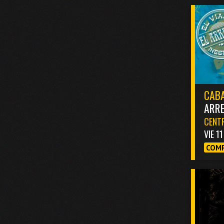
CABA
ARR
CENTR
VIE 1
COMP