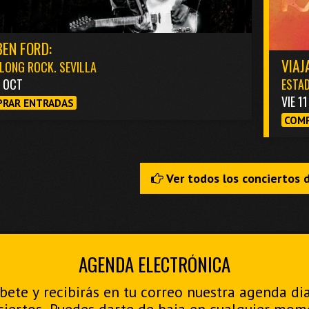
EN FORD:
VIAJ
LONG ROCK. SEVILLA
3 OCT
ESTAD
VIE 1
RAR ENTRADAS
COMP
Ver todos los conciertos 
AGENDA ELECTRÓNICA
bete y recibirás en tu correo nuestra agenda di