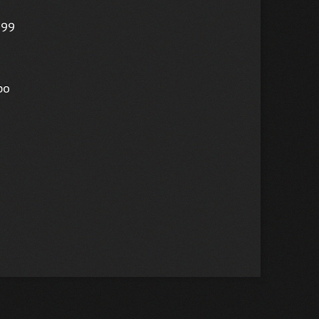
 99
bo