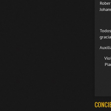
Rober
Johan
Todos
graci
Auxil
Violo
Piano
CONCI