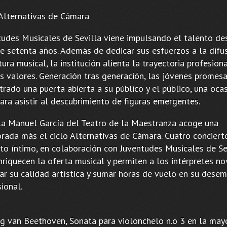
 Alternativas de Cámara
tudes Musicales de Sevilla viene impulsando el talento de
e setenta años. Además de dedicar sus esfuerzos a la difu
tura musical, la institución alienta la trayectoria profesion
s valores. Generación tras generación, las jóvenes promes
rado una puerta abierta a su público y el público, una ocas
ara asistir al descubrimiento de figuras emergentes.
la Manuel García del Teatro de la Maestranza acoge una
rada más el ciclo Alternativas de Cámara. Cuatro conciert
to íntimo, en colaboración con Juventudes Musicales de Sev
nriquecen la oferta musical y permiten a los intérpretes no
ar su calidad artística y sumar horas de vuelo en su dese
ional.
g van Beethoven, Sonata para violonchelo n.o 3 en la mayo