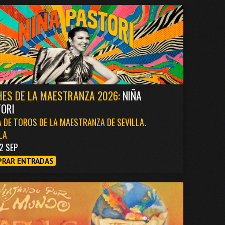
ES DE LA MAESTRANZA 2026:
NIÑA
ORI
 DE TOROS DE LA MAESTRANZA DE SEVILLA.
LA
2 SEP
RAR ENTRADAS