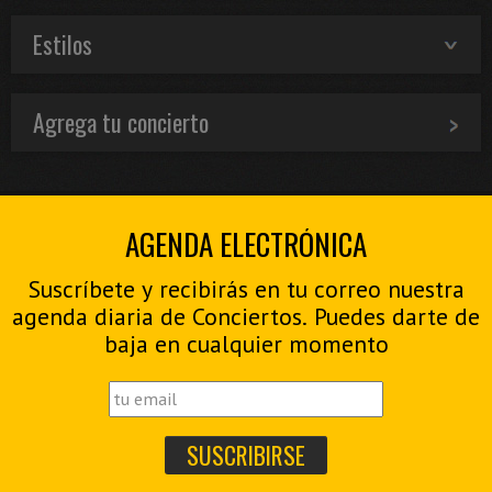
Estilos
Agrega tu concierto
AGENDA ELECTRÓNICA
Suscríbete y recibirás en tu correo nuestra
agenda diaria de Conciertos. Puedes darte de
baja en cualquier momento