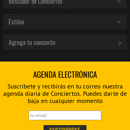
Buscador de Conciertos
Estilos
Agrega tu concierto
AGENDA ELECTRÓNICA
Suscríbete y recibirás en tu correo nuestra
agenda diaria de Conciertos. Puedes darte de
baja en cualquier momento