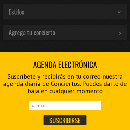
Estilos
Agrega tu concierto
AGENDA ELECTRÓNICA
Suscríbete y recibirás en tu correo nuestra
agenda diaria de Conciertos. Puedes darte de
baja en cualquier momento