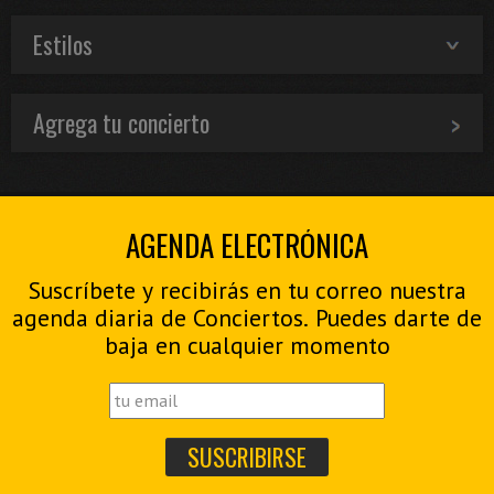
Estilos
Agrega tu concierto
AGENDA ELECTRÓNICA
Suscríbete y recibirás en tu correo nuestra
agenda diaria de Conciertos. Puedes darte de
baja en cualquier momento