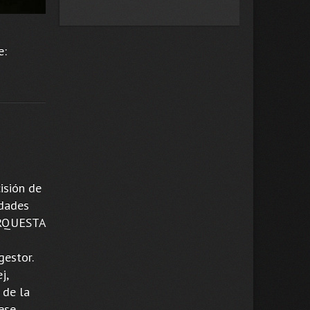
e:
isión de
idades
 ORQUESTA
gestor.
j,
 de la
ese