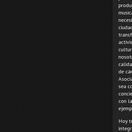
produ
music
neces
ciuda
transf
activi
cultur
nosotr
calid
de cá
Asoci
sea c
conci
con la
ejempl
Hoy t
integ