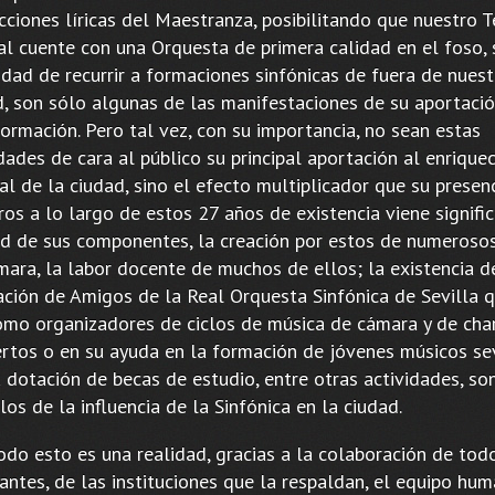
cciones líricas del Maestranza, posibilitando que nuestro T
al cuente con una Orquesta de primera calidad en el foso, 
idad de recurrir a formaciones sinfónicas de fuera de nuest
d, son sólo algunas de las manifestaciones de su aportació
ormación. Pero tal vez, con su importancia, no sean estas
dades de cara al público su principal aportación al enrique
al de la ciudad, sino el efecto multiplicador que su presen
os a lo largo de estos 27 años de existencia viene signifi
ad de sus componentes, la creación por estos de numeroso
mara, la labor docente de muchos de ellos; la existencia d
ación de Amigos de la Real Orquesta Sinfónica de Sevilla q
omo organizadores de ciclos de música de cámara y de char
ertos o en su ayuda en la formación de jóvenes músicos se
 dotación de becas de estudio, entre otras actividades, so
os de la influencia de la Sinfónica en la ciudad.
odo esto es una realidad, gracias a la colaboración de tod
rantes, de las instituciones que la respaldan, el equipo hu