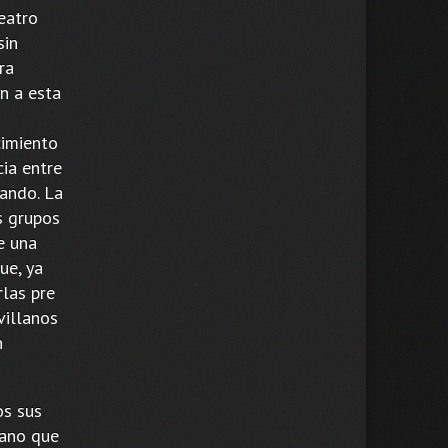
eatro
sin
ra
n a esta
cimiento
cia entre
cando. La
s grupos
e una
ue, ya
las pre
villanos
n
os sus
mano que