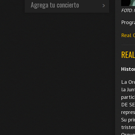
Agrega tu concierto
FOTO: 
Progr
Real 
REAL
Histo
La Or
la Ju
parti
DE SE
repre
Su pri
trist
Orque