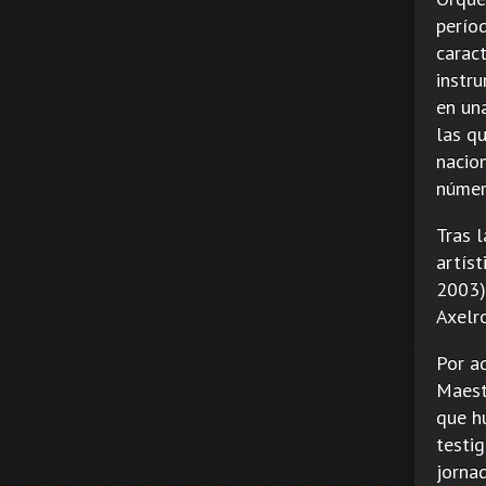
períod
caract
instr
en un
las q
nacio
númer
Tras 
artís
2003)
Axelro
Por aq
Maest
que h
testi
jorna