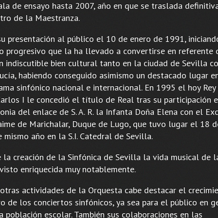
sala de ensayo hasta 2007, año en que se traslada definiti
atro de la Maestranza.
su presentación al público el 10 de enero de 1991, iniciand
o progresivo que la ha llevado a convertirse en referente
n indiscutible bien cultural tanto en la ciudad de Sevilla 
ucía, habiendo conseguido asimismo un destacado lugar en
ama sinfónico nacional e internacional. En 1995 el hoy Rey
arlos I le concedió el título de Real tras su participación e
nia del enlace de S. A. R. la Infanta Doña Elena con el Exc
aime de Marichalar, Duque de Lugo, que tuvo lugar el 18 
 mismo año en la S.I. Catedral de Sevilla.
la creación de la Sinfónica de Sevilla la vida musical de l
 visto enriquecida muy notablemente.
 otras actividades de la Orquesta cabe destacar el crecimi
 de los conciertos sinfónicos, ya sea para el público en g
la población escolar. También sus colaboraciones en las