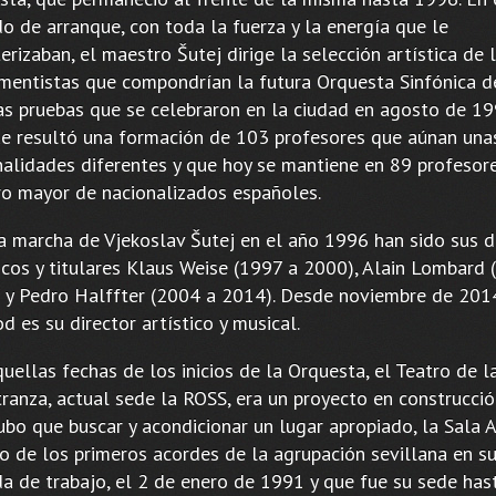
o de arranque, con toda la fuerza y la energía que le
erizaban, el maestro Šutej dirige la selección artística de 
umentistas que compondrían la futura Orquesta Sinfónica d
as pruebas que se celebraron en la ciudad en agosto de 19
ue resultó una formación de 103 profesores que aúnan una
nalidades diferentes y que hoy se mantiene en 89 profesore
o mayor de nacionalizados españoles.
la marcha de Vjekoslav Šutej en el año 1996 han sido sus d
ticos y titulares Klaus Weise (1997 a 2000), Alain Lombard 
 y Pedro Halffter (2004 a 2014). Desde noviembre de 201
d es su director artístico y musical.
uellas fechas de los inicios de la Orquesta, el Teatro de l
ranza, actual sede la ROSS, era un proyecto en construcció
ubo que buscar y acondicionar un lugar apropiado, la Sala 
go de los primeros acordes de la agrupación sevillana en s
da de trabajo, el 2 de enero de 1991 y que fue su sede ha