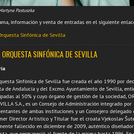
Martyna Pastuszka
ama, información y venta de entradas en el siguiente enlac
Orquesta Sinfónica de Sevilla
 ORQUESTA SINFÓNICA DE SEVILLA
ria
questa Sinfónica de Sevilla fue creada el año 1990 por dec
nta de Andalucía y del Excmo. Ayuntamiento de Sevilla, ent
cipadas al 50% y cuyo órgano de gestión de la sociedad,
VILLA S.A., es un Consejo de Administración integrado por
sentantes de ambas instituciones y un Consejero delegado 
mer Director Artístico y Titular fue el croata Vjekoslav Šute
emente fallecido en diciembre de 2009, auténtico diseñador
sta, que permaneció al frente de la misma hasta 1996. En 