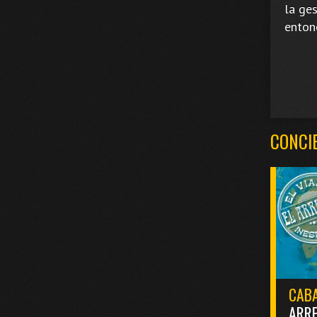
la ge
enton
CONCI
CABA
ARR