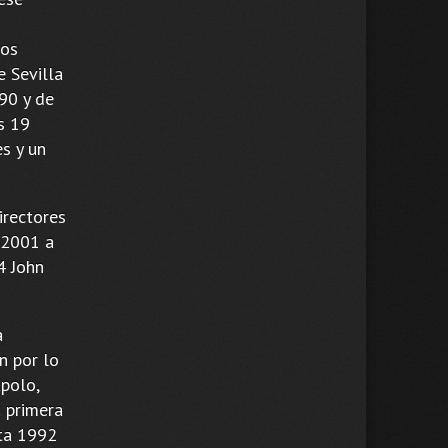
los
e Sevilla
90 y de
s 19
s y un
irectores
(2001 a
4 John
a
n por lo
Apolo,
u primera
sta 1992