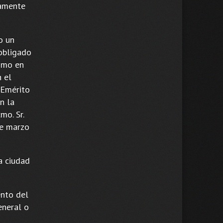
vamente
o un
 obligado
como en
 el
 Emérito
n la
mo. Sr.
de marzo
a ciudad
ento del
eneral o