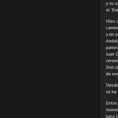
y su 
al Te
Hizo 
camin
y en u
Andal
panor
Juan C
ceremo
Don J
de ese
Desde 
se ha
Entre
número
para 