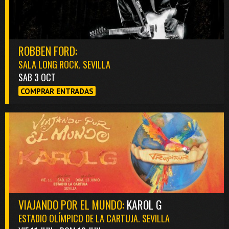
ROBBEN FORD:
SALA LONG ROCK. SEVILLA
SAB 3 OCT
COMPRAR ENTRADAS
VIAJANDO POR EL MUNDO:
KAROL G
ESTADIO OLÍMPICO DE LA CARTUJA. SEVILLA