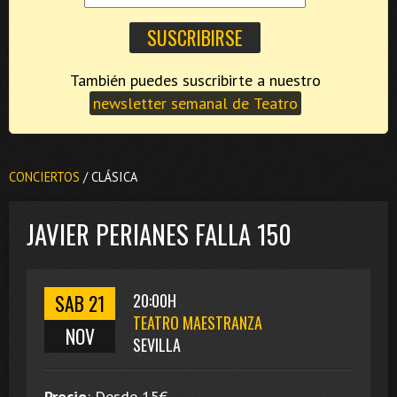
También puedes suscribirte a nuestro
newsletter semanal de Teatro
CONCIERTOS
/ CLÁSICA
JAVIER PERIANES FALLA 150
SAB 21
20:00H
TEATRO MAESTRANZA
NOV
SEVILLA
Precio
:
Desde 15
€.