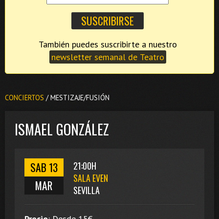
También puedes suscribirte a nuestro
newsletter semanal de Teatro
CONCIERTOS
/ MESTIZAJE/FUSIÓN
ISMAEL GONZÁLEZ
SAB 13
21:00H
SALA EVEN
MAR
SEVILLA
Precio
:
Desde 15
€.